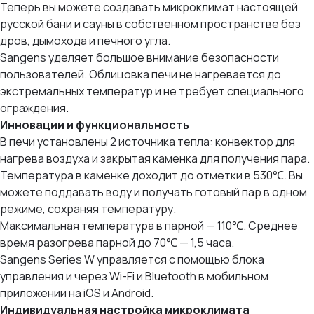
Теперь вы можете создавать микроклимат настоящей
русской бани и сауны в собственном пространстве без
дров, дымохода и печного угла.
Sangens уделяет большое внимание безопасности
пользователей. Облицовка печи не нагревается до
экстремальных температур и не требует специального
ограждения.
Инновации и функциональность
В печи установлены 2 источника тепла: конвектор для
нагрева воздуха и закрытая каменка для получения пара.
Температура в каменке доходит до отметки в 530℃. Вы
можете поддавать воду и получать готовый пар в одном
режиме, сохраняя температуру.
Максимальная температура в парной — 110℃. Среднее
время разогрева парной до 70℃ — 1,5 часа.
Sangens Series W управляется с помощью блока
управления и через Wi-Fi и Bluetooth в мобильном
приложении на iOS и Android.
Индивидуальная настройка микроклимата