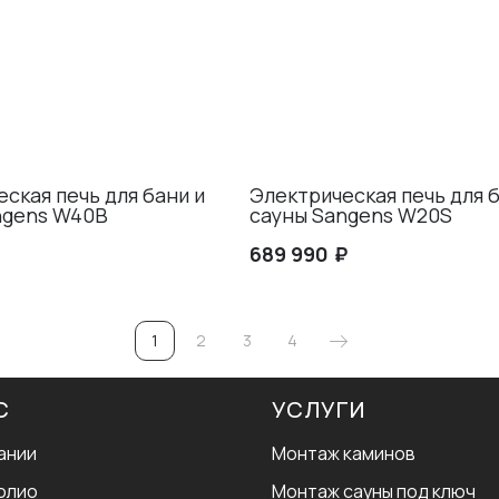
ская печь для бани и
Электрическая печь для б
ngens W40B
сауны Sangens W20S
₽
689 990
1
2
3
4
С
УСЛУГИ
ании
Монтаж каминов
олио
Монтаж сауны под ключ