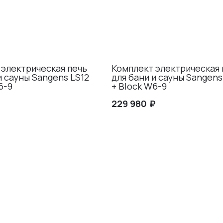
 электрическая печь
Комплект электрическая 
и сауны Sangens LS12
для бани и сауны Sangens
6-9
+ Block W6-9
₽
229 980