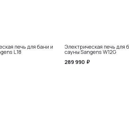
ская печь для бани и
Электрическая печь для б
gens L18
сауны Sangens W12G
₽
289 990