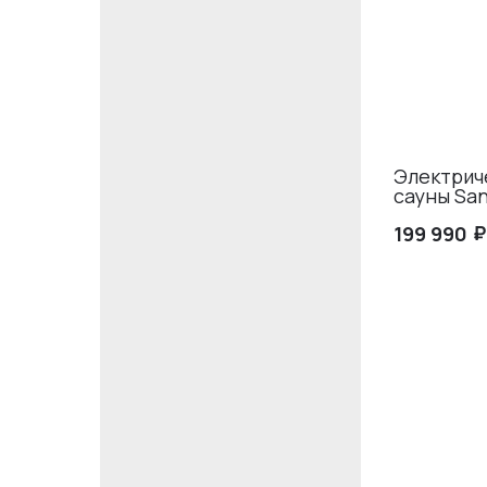
Электриче
сауны San
₽
199 990