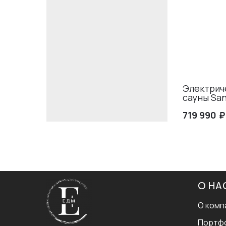
Электриче
сауны Sa
₽
719 990
О НА
О комп
Портф