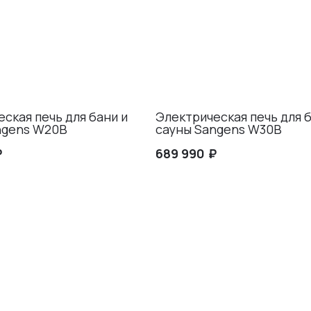
ская печь для бани и
Электрическая печь для б
ngens W20B
сауны Sangens W30B
₽
₽
689 990