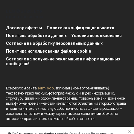
ЕДМ © 2026. Все
права защищены.
Договор оферты
Политика конфиденциальности
Политика обработки данных
Условия использования
Согласие на обработку персональных данных
Политика использования файлов cookie
Согласие на получение рекламных и информационных
сообщений
Все ресурсы сайта
edm.ooo
, включая (но не ограничиваясь)
текстовую, графическую, фотографическую и видео информацию,
структуру, дизайн и оформление страниц, товарные знаки, доменное
имя, фирменное наименование являются объектами авторского права
и прав на интеллектуальную собственность, защищены российским
законодательством и международными соглашениями об охране
авторских прав и интеллектуальной собственности.
Вся информация, представленная на данном сайте носит
🍪 Cайт использует файлы cookie (куки) для обеспечения
исключительно информационный характер и ни при каких