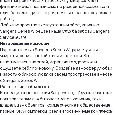
Блоки нагрева каменки и воздуха универсальны и
функционируют независимо по резервной схеме. Если
один блок выходит из строя, печь все равно продолжает
работу.
Любые вопросы по эксплуатации и обслуживанию
Sangens Series W решает наша Служба заботы Sangens
Service&Care.
Незабываемые эмоции
Парение с печью Sangens Series W дарит чувство
умиротворения, спокойствия и гармонии. Вы
наполняетесь энергией, укрепляете здоровье и
ощущаете себя по-новому. Создайте атмосферу любви
и заботы о близких людях в своем пространстве вместе
с Sangens Series W.
Разные типы объектов
Инновационные решения Sangens подойдут как частным
пользователям для бытового использования, так и
владельцам объектов: коммерческие и общественные
парные, SPA-комплексы, отели и гостиничные комплексы,