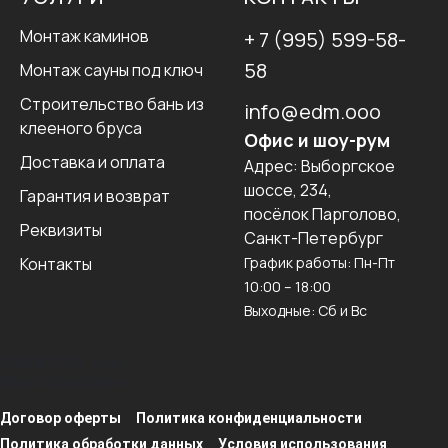
Монтаж каминов
+ 7 (995) 599-58-
58
Монтаж сауны под ключ
Строительство бань из
info@edm.ooo
клееного бруса
Офис и шоу-рум
Доставка и оплата
Адрес:
Выборгское
шоссе, 234,
Гарантия и возврат
посёлок Парголово,
Реквизиты
Санкт-Петербург
Контакты
График работы: Пн-Пт
10:00 – 18:00
Выходные: Сб и Вс
ЕДМ © 2026. Все
права защищены.
Договор оферты
Политика конфиденциальности
Политика обработки данных
Условия использования