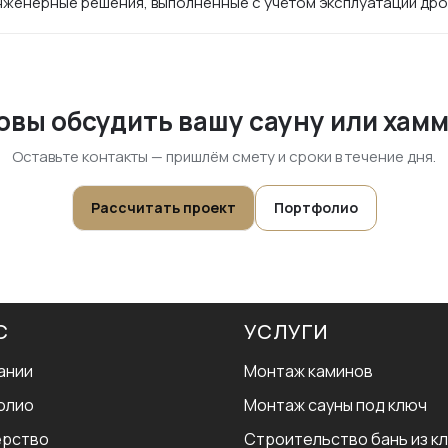
женерные решения, выполненные с учётом эксплуатации дро
овы обсудить вашу сауну или хам
Оставьте контакты — пришлём смету и сроки в течение дня.
Рассчитать проект
Портфолио
С
УСЛУГИ
ании
Монтаж каминов
олио
Монтаж сауны под ключ
ерство
Строительство бань из к