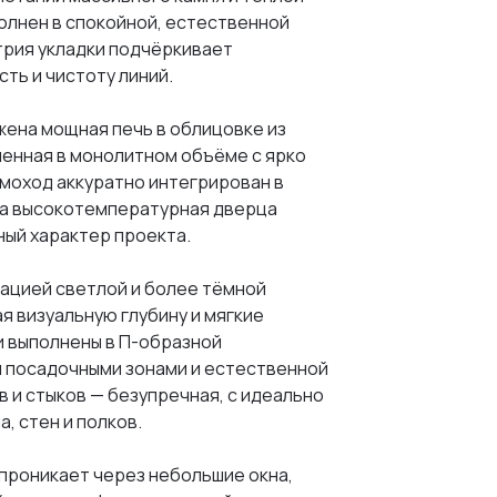
олнен в спокойной, естественной
трия укладки подчёркивает
ть и чистоту линий.
жена мощная печь в облицовке из
ненная в монолитном объёме с ярко
моход аккуратно интегрирован в
 а высокотемпературная дверца
ый характер проекта.
ацией светлой и более тёмной
 визуальную глубину и мягкие
и выполнены в П-образной
и посадочными зонами и естественной
в и стыков — безупречная, с идеально
, стен и полков.
 проникает через небольшие окна,