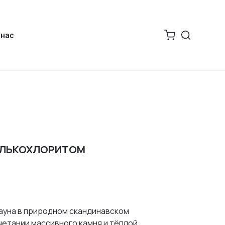
 нас
АЛЬКОХЛОРИТОМ
сауна в природном скандинавском
четании массивного камня и тёплой