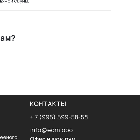
вяной сауны.
мам?
КОНТАКТЫ
+ 7 (995) 599-58-58
info@edm.ooo
лееного
Офис и шоу-рум