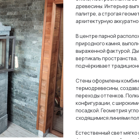
древесины. Интерьер вып
палитре, а строгая геоме
архитектурную аккуратнос
В центре парной располо
природного камня, выпол
выраженной фактурой. Ды
вертикаль пространства,
подчёркивает традиционн
Стены оформлены комбин
термодревесины, создавая
переходы оттенков. Полк
конфигурации, с широким
посадкой. Геометрия угло
сходящимися линиями пола
Естественный свет мягко