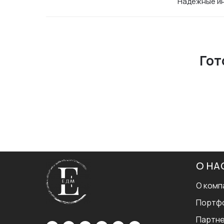
Надёжные ин
Гот
О НА
О комп
Портф
Партн