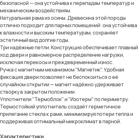
безопасной — она устойчива к перепадам температур и
механическим воздействиям.
Натуральная рама из осины. Древесина этой породы
отлично подходит для парных помещений: она устойчива
к влажности и высоким температурам, сохраняет
эстетичный вид долгие годы.
Три надёжные петли. Конструкция обеспечивает плавный
ход двери и равномерное распределение нагрузки,
исключая перекосы и преждевременный износ.
Ручка с магнитным механизмом "Магнетик". Удобная
фиксация двери позволяет не беспокоиться о её
случайном открытии — магнит надёжно удерживает
створку в закрытом положении.
Уплотнители "Термоблок" и "Изотерм" по периметру.
Термостойкий уплотнитель создаёт герметичное
прилегание стекла к раме, минимизируя потери тепла и
поддерживая оптимальный микроклимат в парной.
Характеристики