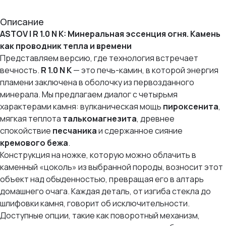
Описание
ASTOV | R 1.0 N K: Минеральная эссенция огня. Камень
как проводник тепла и времени
Представляем версию, где технология встречает
вечность.
R 1.0 N K
— это печь-камин, в которой энергия
пламени заключена в оболочку из первозданного
минерала. Мы предлагаем диалог с четырьмя
характерами камня: вулканическая мощь
пироксенита
,
мягкая теплота
талькомагнезита
, древнее
спокойствие
песчаника
и сдержанное сияние
кремового бежа
.
Конструкция на ножке, которую можно облачить в
каменный «цоколь» из выбранной породы, возносит этот
объект над обыденностью, превращая его в алтарь
домашнего очага. Каждая деталь, от изгиба стекла до
шлифовки камня, говорит об исключительности.
Доступные опции, такие как поворотный механизм,