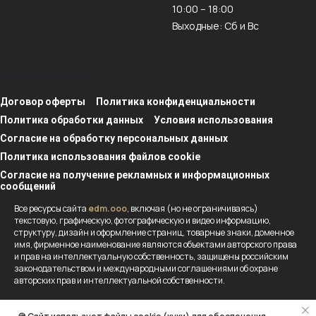
10:00 – 18:00
Выходные: Сб и Вс
ЕДМ © 2026. Все
права защищены.
Договор оферты
Политика конфиденциальности
Политика обработки данных
Условия использования
Согласие на обработку персональных данных
Политика использования файлов cookie
Согласие на получение рекламных и информационных
сообщений
Все ресурсы сайта
edm.ooo
, включая (но не ограничиваясь)
текстовую, графическую, фотографическую и видео информацию,
структуру, дизайн и оформление страниц, товарные знаки, доменное
имя, фирменное наименование являются объектами авторского права
и прав на интеллектуальную собственность, защищены российским
законодательством и международными соглашениями об охране
авторских прав и интеллектуальной собственности.
Вся информация, представленная на данном сайте носит