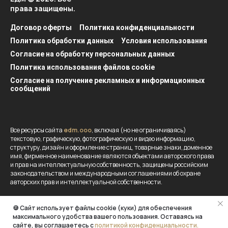
права защищены.
Договор оферты
Политика конфиденциальности
Политика обработки данных
Условия использования
Согласие на обработку персональных данных
Политика использования файлов cookie
Согласие на получение рекламных и информационных
сообщений
Все ресурсы сайта
edm.ooo
, включая (но не ограничиваясь)
текстовую, графическую, фотографическую и видео информацию,
структуру, дизайн и оформление страниц, товарные знаки, доменное
имя, фирменное наименование являются объектами авторского права
и прав на интеллектуальную собственность, защищены российским
законодательством и международными соглашениями об охране
авторских прав и интеллектуальной собственности.
Вся информация, представленная на данном сайте носит
🍪 Cайт использует файлы cookie (куки) для обеспечения
исключительно информационный характер и ни при каких
максимального удобства вашего пользования. Оставаясь на
обстоятельствах не является публичной офертой, определяемой
сайте, вы соглашаетесь с
политикой конфиденциальности.
положениями Статьи №437 гражданского кодекса Российской