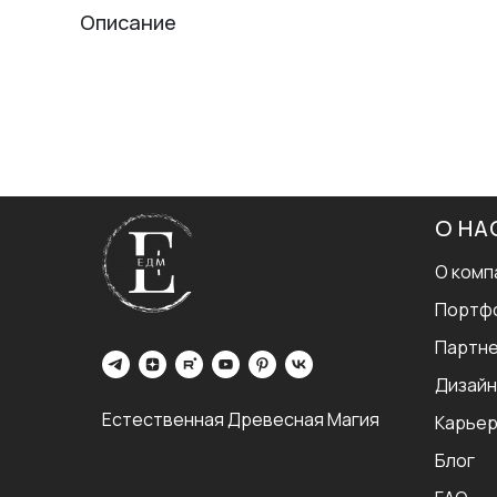
Описание
О НА
О комп
Портф
Партн
Дизайн
Естественная Древесная Магия
Карье
Блог