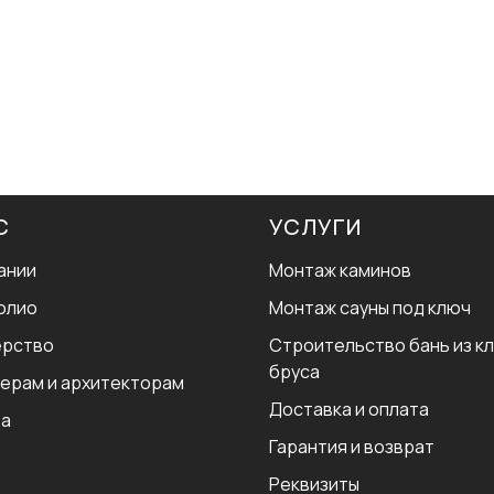
С
УСЛУГИ
ании
Монтаж каминов
олио
Монтаж сауны под ключ
ерство
Строительство бань из к
бруса
ерам и архитекторам
Доставка и оплата
ра
Гарантия и возврат
Реквизиты