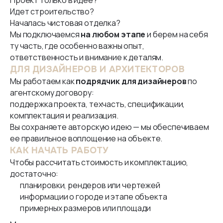
Проект только в идее?
Идет строительство?
Началась чистовая отделка?
Мы подключаемся
на любом этапе
и берем на себя
ту часть, где особенно важны опыт,
ответственность и внимание к деталям.
ДЛЯ ДИЗАЙНЕРОВ И АРХИТЕКТОРОВ
Мы работаем как
подрядчик для дизайнеров
по
агентскому договору:
поддержка проекта, техчасть, спецификации,
комплектация и реализация.
Вы сохраняете авторскую идею — мы обеспечиваем
ее правильное воплощение на объекте.
КАК НАЧАТЬ РАБОТУ
Чтобы рассчитать стоимость и комплектацию,
достаточно:
планировки, рендеров или чертежей
информации о городе и этапе объекта
примерных размеров или площади