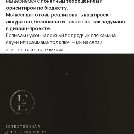
Мы вернемся с
понятным техрешением и
ориентиром по бюджету
.
Мы всегда готовы реализовать ваш проект —
аккуратно, безопасно и точно так, как задумано
в дизайн-проекте.
Если вам нужен надежный подрядчик для камина,
сауны или хаммама под ключ — мы на связи.
2026-01-14 03:16
Полезное
ЕСТЕСТВЕННАЯ
ДРЕВЕСНАЯ МАГИЯ