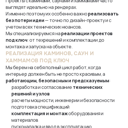
Проекты с каминами, саунами и хаммамами часто
выглядят идеально на рендерах.
И именно поэтому их особенно важно
реализовать
без потери идеи
— точно по дизайн-проекту и с
учетом всех технических нюансов.
Мы специализируемся на
реализации проектов
под ключ
: от техрешений и комплектации до
монтажа и запуска на объекте.
РЕАЛИЗАЦИЯ КАМИНОВ, САУН И
ХАММАМОВ ПОД КЛЮЧ
Мы берем на себя полный цикл работ, когда
интерьер должен быть не просто красивым, а
работающим, безопасным и предсказуемым
:
разработка и согласование
технических
решений и узлов
расчеты мощности, инженерии и безопасности
подготовка спецификаций
комплектация и монтаж
оборудования и
материалов
пусконаладка и ввод в эксплуатацию